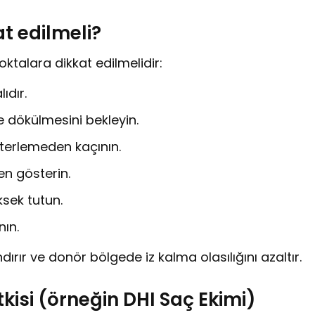
t edilmeli?
oktalara dikkat edilmelidir:
ıdır.
 dökülmesini bekleyin.
 terlemeden kaçının.
n gösterin.
sek tutun.
nın.
ırır ve donör bölgede iz kalma olasılığını azaltır.
tkisi (örneğin DHI Saç Ekimi)