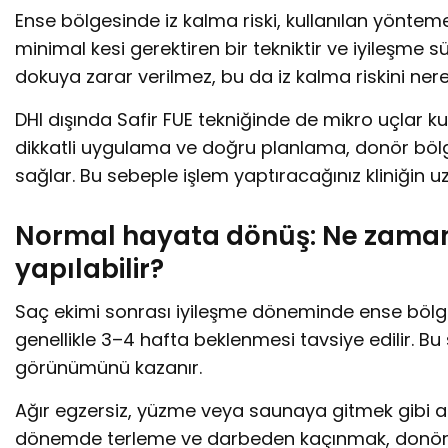
Ense bölgesinde iz kalma riski, kullanılan yönteme
minimal kesi gerektiren bir tekniktir ve iyileşme s
dokuya zarar verilmez, bu da iz kalma riskini ner
DHI dışında Safir FUE tekniğinde de mikro uçlar kul
dikkatli uygulama ve doğru planlama, donör böl
sağlar. Bu sebeple işlem yaptıracağınız kliniğin 
Normal hayata dönüş: Ne zaman 
yapılabilir?
Saç ekimi sonrası iyileşme döneminde ense bölge
genellikle 3–4 hafta beklenmesi tavsiye edilir. B
görünümünü kazanır.
Ağır egzersiz, yüzme veya saunaya gitmek gibi akt
dönemde terleme ve darbeden kaçınmak, donör böl