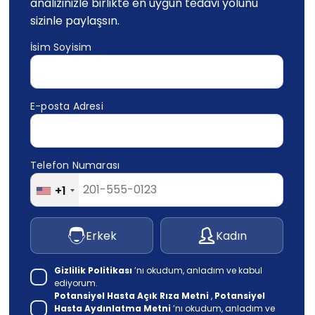
analizinizle birlikte en uygun tedavi yolunu
sizinle paylaşsın.
İsim Soyisim
E-posta Adresi
Telefon Numarası
+1
Erkek
Kadın
Gizlilik Politikası
’nı okudum, anladım ve kabul
ediyorum.
Potansiyel Hasta Açık Rıza Metni
,
Potansiyel
Hasta Aydınlatma Metni
’nı okudum, anladım ve