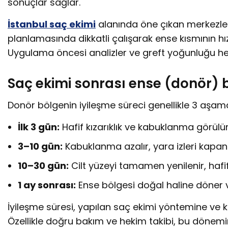
sonuçlar sağlar.
İstanbul saç ekimi
alanında öne çıkan merkezler
planlamasında dikkatli çalışarak ense kısmının hı
Uygulama öncesi analizler ve greft yoğunluğu he
Saç ekimi sonrası ense (donör) b
Donör bölgenin iyileşme süreci genellikle 3 aşama
İlk 3 gün:
Hafif kızarıklık ve kabuklanma görülür
3–10 gün:
Kabuklanma azalır, yara izleri kapan
10–30 gün:
Cilt yüzeyi tamamen yenilenir, hafif
1 ay sonrası:
Ense bölgesi doğal haline döner v
İyileşme süresi, yapılan saç ekimi yöntemine ve kiş
Özellikle doğru bakım ve hekim takibi, bu dönem