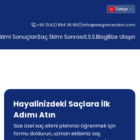
Türkçe
+90 (542) 894 36 89
info@eleganceclinic.com
kimi Sonuçları
Saç Ekimi Sonrası
S.S.S.
Blog
Bize Ulaşın
Hayalinizdeki Saçlara İlk
Adımı Atın
Size özel saç ekimi planınızı öğrenmek için
formu doldurun, uzman ekibimiz saç