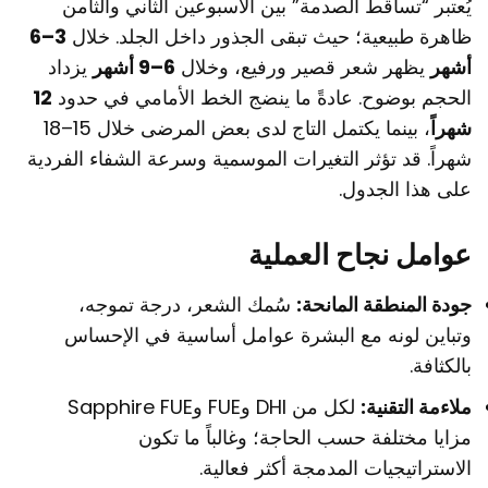
يُعتبر “تساقط الصدمة” بين الأسبوعين الثاني والثامن
ظاهرة طبيعية؛ حيث تبقى الجذور داخل الجلد. خلال
3–6
أشهر
يظهر شعر قصير ورفيع، وخلال
6–9 أشهر
يزداد
الحجم بوضوح. عادةً ما ينضج الخط الأمامي في حدود
12
شهراً
، بينما يكتمل التاج لدى بعض المرضى خلال 15–18
شهراً. قد تؤثر التغيرات الموسمية وسرعة الشفاء الفردية
على هذا الجدول.
عوامل نجاح العملية
جودة المنطقة المانحة:
سُمك الشعر، درجة تموجه،
وتباين لونه مع البشرة عوامل أساسية في الإحساس
بالكثافة.
ملاءمة التقنية:
لكل من DHI وFUE وSapphire FUE
مزايا مختلفة حسب الحاجة؛ وغالباً ما تكون
الاستراتيجيات المدمجة أكثر فعالية.